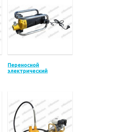
Переносной
электрический
виброударник SVE-J