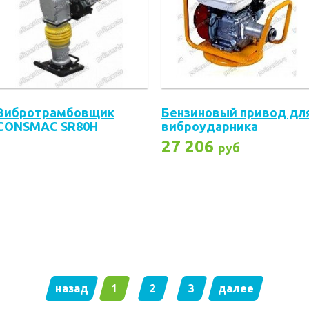
Вибротрамбовщик
Бензиновый привод дл
CONSMAC SR80H
виброударника
CONSMAC SVD-H
27 206
руб
назад
1
2
3
далее