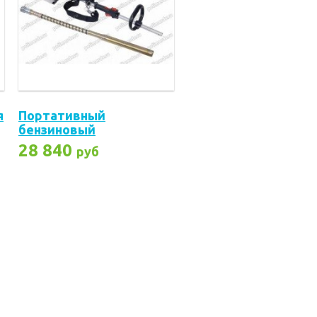
я
Портативный
бензиновый
виброударник
28 840
руб
CONSMAC SVP-GH