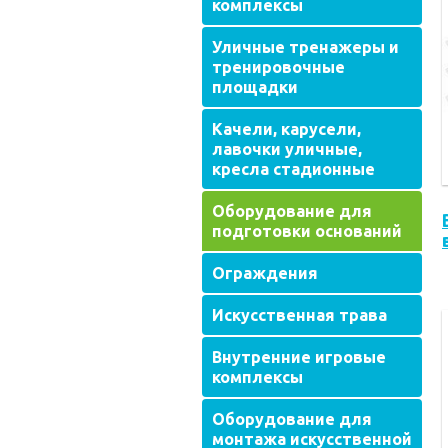
комплексы
Уличные тренажеры и
тренировочные
площадки
Качели, карусели,
лавочки уличные,
кресла стадионные
Оборудование для
подготовки оснований
Ограждения
Искусственная трава
Внутренние игровые
комплексы
Оборудование для
монтажа искусственной