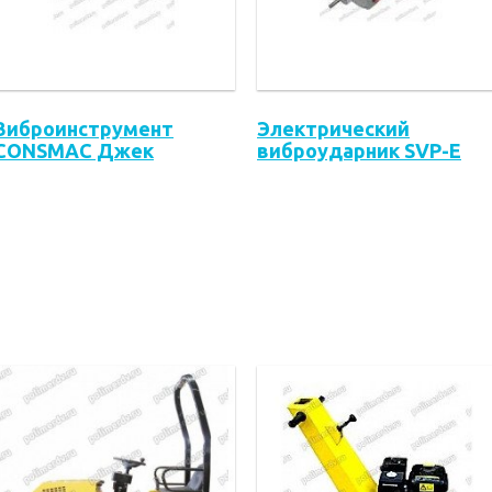
Виброинструмент
Электрический
CONSMAC Джек
виброударник SVP-E
Хаммер