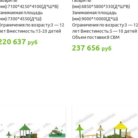
Габариты
Габариты
(мм):7100*4250*4100(Д*Ш*В)
(мм):6850*5800*330(Д*Ш*В)
Занимаемая площадь
Занимаемая площадь
(мм):7300*4550(Д*Ш)
(мм):9000*10000(Д*Ш)
Ограничения по возрасту:3 — 12
Ограничения по возрасту:3 — 1
лет Вместимость:15-20 детей
лет Вместимость:5 — 10 детей
Объем поставки:8 CBM
220 637
руб
237 656
руб