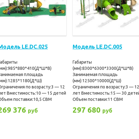
Модель LE.DC.025
Модель LE.DC.005
Габариты
Габариты
(мм):985*880*410(Д*Ш*В)
(мм):8300*6300*3300(Д*Ш*В)
Занимаемая площадь
Занимаемая площадь
(мм):1285*1180(Д*Ш)
(мм):12500*10000(Д*Ш)
Ограничения по возрасту:3 — 12
Ограничения по возрасту:3 — 1
лет Вместимость:10 — 15 детей
лет Вместимость:15 — 30 дете
Объем поставки:10,5 СBM
Объем поставки:11 CBM
269 376
297 680
руб
руб