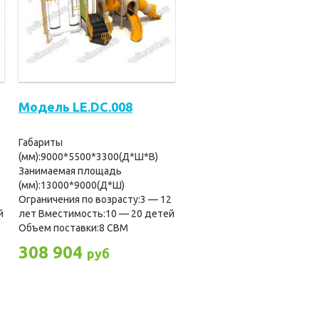
Модель LE.DC.008
Габариты
(мм):9000*5500*3300(Д*Ш*В)
Занимаемая площадь
(мм):13000*9000(Д*Ш)
2
Ограничения по возрасту:3 — 12
й
лет Вместимость:10 — 20 детей
Объем поставки:8 CBM
308 904
руб