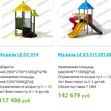
Модель LE.DC.014
Модель LE.X3.311.281.0
Габариты
Занимаемая площадь
(мм):2900*2700*3500(Д*Ш*В)
(мм):8040*71000(Д*Ш)
Занимаемая площадь
Ограничения по возрасту:3 — 1
(мм):3200*3000(Д*Ш)
лет Вместимость:3-5 детей
Ограничения по возрасту:3 — 12
Объем поставки:7 CBM
лет Вместимость:4 — 8 детей
142 679
руб
117 486
руб