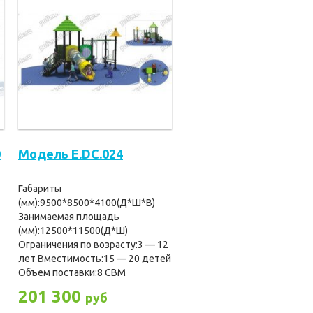
0
Модель E.DC.024
Габариты
(мм):9500*8500*4100(Д*Ш*В)
2
Занимаемая площадь
(мм):12500*11500(Д*Ш)
Ограничения по возрасту:3 — 12
лет Вместимость:15 — 20 детей
Объем поставки:8 СBM
201 300
руб