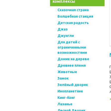
комплексы
Cказочная страна
Волшебная станция
Детская радость
Джаз
Джунгли
Для детей с
ограниченными
возможностями
Домик на дереве
Древнее племя
Животные
Замок
Зелёный дворик
Инопланетяне
Кинг-Конг
Лазанье
Лесной Дворик