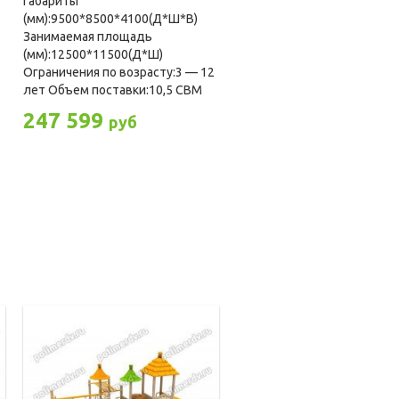
Габариты
(мм):9500*8500*4100(Д*Ш*В)
Занимаемая площадь
(мм):12500*11500(Д*Ш)
2
Ограничения по возрасту:3 — 12
лет Объем поставки:10,5 СBM
247 599
руб