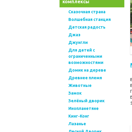
комплексы
Cказочная страна
Волшебная станция
Детская радость
Джаз
Джунгли
Для детей с
ограниченными
возможностями
Домик на дереве
Древнее племя
Животные
Замок
Зелёный дворик
Инопланетяне
Кинг-Конг
Лазанье
Лесной Дворик