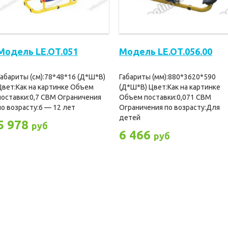
Модель LE.OT.051
Модель LE.OT.056.00
Габариты (см):78*48*16 (Д*Ш*В)
Габариты (мм):880*3620*590
Цвет:Как на картинке Объем
(Д*Ш*В) Цвет:Как на картинке
поставки:0,7 CBM Ограничения
Объем поставки:0,071 CBM
по возрасту:6 — 12 лет
Ограничения по возрасту:Для
детей
5 978
руб
6 466
руб