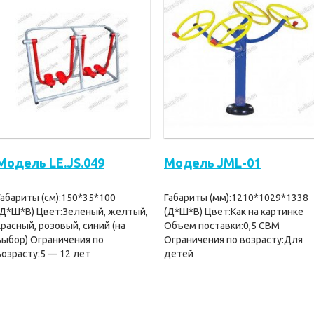
Модель LE.JS.049
Модель JML-01
Габариты (см):150*35*100
Габариты (мм):1210*1029*1338
(Д*Ш*В) Цвет:Зеленый, желтый,
(Д*Ш*В) Цвет:Как на картинке
красный, розовый, синий (на
Объем поставки:0,5 CBM
выбор) Ограничения по
Ограничения по возрасту:Для
возрасту:5 — 12 лет
детей