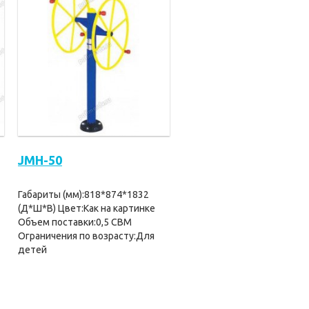
JMH-50
Габариты (мм):818*874*1832
(Д*Ш*В) Цвет:Как на картинке
Объем поставки:0,5 CBM
Ограничения по возрасту:Для
детей