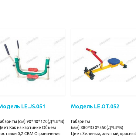
Модель LE.JS.051
Модель LE.OT.052
Габариты (см):90*40*120(Д*Ш*В)
Габариты
Цвет:Как на картинке Объем
(мм):880*330*550(Д*Ш*В)
поставки:0,2 CBM Ограничения
Цвет:Зеленый, желтый, красный