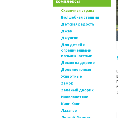
комплексы
Cказочная страна
Волшебная станция
Детская радость
Джаз
Джунгли
Для детей с
ограниченными
возможностями
Домик на дереве
Древнее племя
Животные
Замок
Зелёный дворик
Инопланетяне
Кинг-Конг
Лазанье
Лесной Дворик