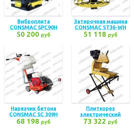
Виброплита
Затирочная машина
CONSMAC SPC90H
CONSMAC ST36-WH
50 200
51 118
руб
руб
Нарезчик бетона
Плиткорез
CONSMAC SC 309H
электрический
68 198
CONSMAC SBC350
73 322
руб
руб