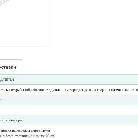
оставки
 (Д*Ш*В)
тальные трубы (обработанные двуокисью углерода, круговая сварка, статичное напылен
е
 и пенсионеров
становка непосредственно в грунт)
 (в бетон толщиной не менее 10 см)