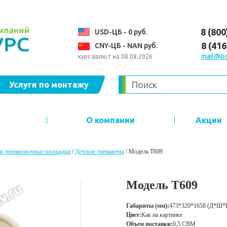
8 (800
USD-ЦБ - 0 руб.
8 (41
CNY-ЦБ - NAN руб.
mail@po
курс валют на 08.08.2026
Услуги по монтажу
О компании
Акции
и тренировочные площадки
/
Детские тренажеры
/
Модель T609
Модель T609
Габариты (мм):
473*320*1658 (Д*Ш*
Цвет:
Как на картинке
Объем поставки:
0,5 CBM