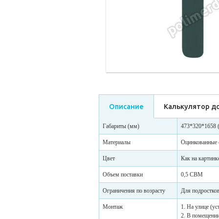
Описание
Калькулятор д
Габариты (мм)
473*320*1658
Материалы
Оцинкованные с
Цвет
Как на картинк
Объем поставки
0,5 CBM
Ограничения по возрасту
Для подростков
Монтаж
1. На улице (у
2. В помещении