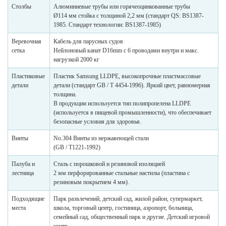
Столбы
Алюминиевые трубы или горячеоцинкованные трубы
Ø114 мм стойка с толщиной 2,2 мм (стандарт QS: BS1387-
1985. Стандарт технологии: BS1387-1985)
Веревочная
Кабель для парусных судов
сетка
Нейлоновый канат D16mm с 6 проводами внутри и макс.
нагрузкой 2000 кг
Пластиковые
Пластик Samsung LLDPE, высокопрочные пластмассовые
детали
детали (стандарт GB / T 4454-1996). Яркий цвет, равномерная
толщина.
В продукции используется тип полипропелена LLDPE
(используется в пищевой промышленности), что обеспечивает
безопасные условия для здоровья.
Винты
No.304 Винты из нержавеющей стали
(GB / T1221-1992)
Палуба и
Сталь с порошковой и резиновой изоляцией
лестница
2 мм перфорированные стальные настилы (пластина с
резиновым покрытием 4 мм).
Подходящие
Парк развлечений, детский сад, жилой район, супермаркет,
места
школа, торговый центр, гостиница, аэропорт, больница,
семейный сад, общественный парк и другие. Детский игровой