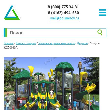
8 (800) 775 34 81
8 (4162) 494-550
mail@polimerdv.ru
Главная
/
Каталог товаров
/
Уличные игровые комплексы
/
Джунгли
/
Модель
KQ50040A