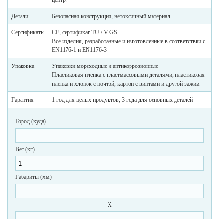
центр.
Детали
Безопасная конструкция, нетоксичный материал
Сертификаты
CE, сертификат TU / V GS
Все изделия, разработанные и изготовленные в соответствии с
EN1176-1 и EN1176-3
Упаковка
Упаковки мореходные и антикоррозионные
Пластиковая пленка с пластмассовыми деталями, пластиковая
пленка и хлопок с почтой, картон с винтами и другой зажим
Гарантия
1 год для целых продуктов, 3 года для основных деталей
Город (куда)
Вес (кг)
Габариты (мм)
X