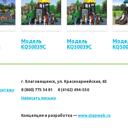
Модель
Модель
Моде
D
KQ50039C
KQ50039C
KQ50
г. Благовещенск, ул. Красноармейская, 65
8 (800) 775 34 81      8 (4162) 494-550
монтажу
Написать письмо
Концепция и разработка —
www.stepweb.ru