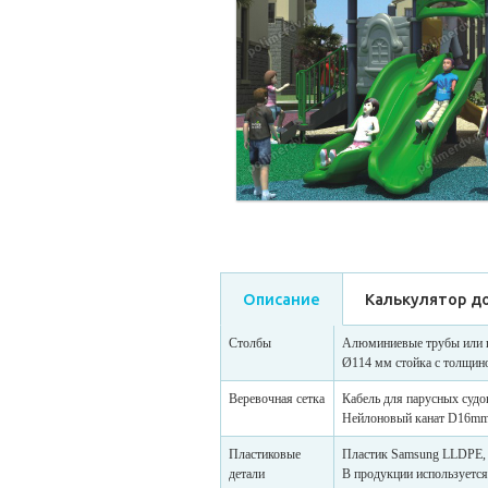
Описание
Калькулятор д
Столбы
Алюминиевые трубы или 
Ø114 мм стойка с толщино
Веревочная сетка
Кабель для парусных судо
Нейлоновый канат D16mm с
Пластиковые
Пластик Samsung LLDPE, в
детали
В продукции используется