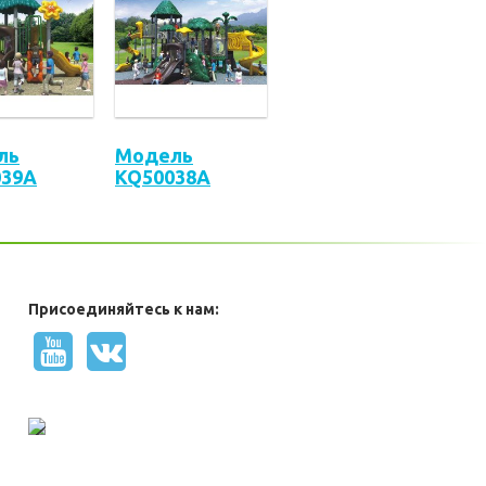
ль
Модель
039A
KQ50038A
Присоединяйтесь к нам: