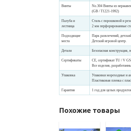
Винты
No.304 Винты из нержаве
(GB / T1221-1992)
Палуба и
Сталь с порошковой и рез
лестница
2 мм перфорированные ста
Подходящие
Парк развлечений, детский
места
Детский игровой центр.
Детали
Безопасная конструкция, 
Сертификаты
CE, сертификат TU / V GS
Все изделия, разработанн
Упаковка
Упаковки мореходные и а
Пластиковая пленка с пла
Гарантия
1 год для целых продуктов
Похожие товары