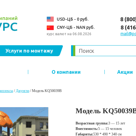
8 (800
USD-ЦБ - 0 руб.
8 (41
CNY-ЦБ - NAN руб.
mail@po
курс валют на 06.08.2026
Услуги по монтажу
О компании
Акции
омплексы
/
Джунгли
/
Модель KQ50039B
Модель KQ50039
Возрастная группа:
3 — 15 лет
Вместимость:
5 — 15 человек
Габариты:
530 * 490 * 340 см