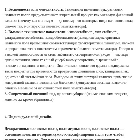
1. Бесшовность или монолитность.
Технология нанесения декоративных
наливных полов предусматривает непрерывный процесс как минимум финишной
заливки (почему как минимум — да потому что некоторые виды наливного пола,
скажем так, монтируются поэтапно заметка автора).
2. Высокие технические показатели:
износостойкость, хим.стойкость,
ультрафиолетостойкость, пожаробезопасность (пожарные характеристики
наливного пола превышают соответствующие характеристики линолеума, паркета
и приравниваются к показателям керамической плитки заметка автора). Говоря о
высокой износостокости не стоит забывать о своевременном уходе — частицы
грязи, песчинки наносят явный ущерб такому покрытию, выраженный в
появлении царапин на покрытии. Значительно появлению царапин подвержены
такие покрытия где применяются прозрачный финишный слой, глянцевый лак,
однотонный светлый тон пола. Выходом из таких ситауций является применение
контрастной засыпки чипсами или блестками (контрастная засыпка позволяет
отвлечь внимание от основного тона пола заметка автора).
3. Современный внешний вид, простота уборки
(применение хим.веществ,
конечно же кроме абразивных).
4. Индивидуальный дизайн.
Декоративные наливные полы, полимерные полы, наливные полы —
основные понятия которые нужно классифицировать для того чтобы