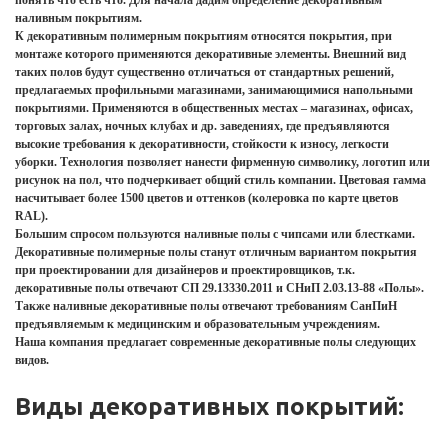
понять что есть что. Для начала дадим определение декоративным
наливным покрытиям.
К декоративным полимерным покрытиям относятся покрытия, при
монтаже которого применяются декоративные элементы. Внешний вид
таких полов будут существенно отличаться от стандартных решений,
предлагаемых профильными магазинами, занимающимися напольными
покрытиями. Применяются в общественных местах – магазинах, офисах,
торговых залах, ночных клубах и др. заведениях, где предъявляются
высокие требования к декоративности, стойкости к износу, легкости
уборки. Технология позволяет нанести фирменную символику, логотип или
рисунок на пол, что подчеркивает общий стиль компании. Цветовая гамма
насчитывает более 1500 цветов и оттенков (колеровка по карте цветов
RAL).
Большим спросом пользуются наливные полы с чипсами или блестками.
Декоративные полимерные полы станут отличным вариантом покрытия
при проектировании для дизайнеров и проектировщиков, т.к.
декоративные полы отвечают СП 29.13330.2011 и СНиП 2.03.13-88 «Полы».
Также наливные декоративные полы отвечают требованиям СанПиН
предъявляемым к медицинским и образовательным учреждениям.
Наша компания предлагает современные декоративные полы следующих
видов.
Виды декоративных покрытий: