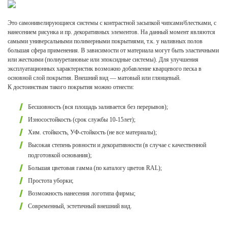
Это самонивелирующиеся системы с контрастной засыпкой чипсами/блестками, с
нанесением рисунка и пр. декоративных элементов. На данный момент являются
самыми универсальными полимерными покрытиями, т.к. у наливных полов
большая сфера применения. В зависимости от материала могут быть эластичными
или жесткими (полиуретановые или эпоксидные системы). Для улучшения
эксплуатационных характеристик возможно добавление кварцевого песка в
основной слой покрытия. Внешний вид — матовый или глянцевый.
К достоинствам такого покрытия можно отнести:
Бесшовность (вся площадь заливается без перерывов);
Износостойкость (срок службы 10-15лет);
Хим. стойкость, УФ-стойкость (не все материалы);
Высокая степень ровности и декоративности (в случае с качественной
подготовкой основания);
Большая цветовая гамма (по каталогу цветов RAL);
Простота уборки;
Возможность нанесения логотипа фирмы;
Современный, эстетичный внешний вид.