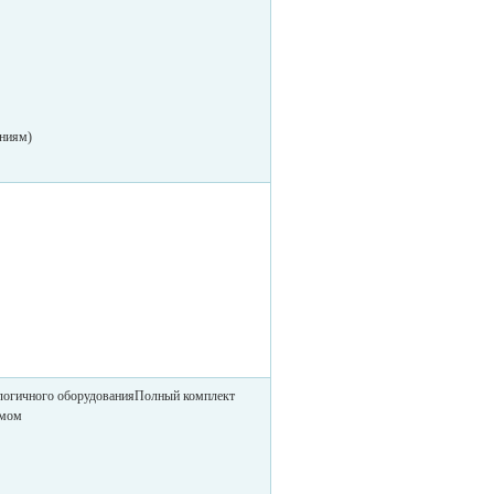
аниям)
ологичного оборудованияПолный комплект
змом