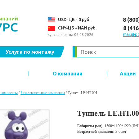
8 (800
USD-ЦБ - 0 руб.
8 (41
CNY-ЦБ - NAN руб.
mail@po
курс валют на 06.08.2026
Услуги по монтажу
О компании
Акции
 комплексы
/
Развлекательные комплексы
/
Туннель LE.HT.001
Туннель LE.HT.00
Габариты (мм):
1500*1100*1220 (Д*
Возрастной диапазон:
3-6 лет