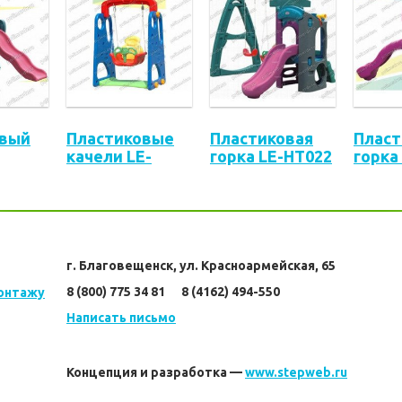
овый
Пластиковые
Пластиковая
Пласт
качели LE-
горка LE-HT022
горка
 LE-
HT014
г. Благовещенск, ул. Красноармейская, 65
8 (800) 775 34 81      8 (4162) 494-550
монтажу
Написать письмо
Концепция и разработка —
www.stepweb.ru