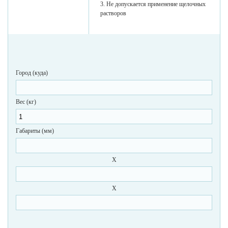
3. Не допускается применение щелочных
растворов
Город (куда)
Вес (кг)
Габариты (мм)
X
X