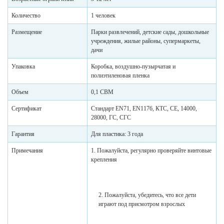
Количество
1 человек
Размещение
Парки развлечений, детские сады, дошкольные
учреждения, жилые районы, супермаркеты,
дачи
Упаковка
Коробка, воздушно-пузырчатая и
полиэтиленовая пленка
Объем
0,1 CBM
Сертификат
Стандарт EN71, EN1176, КТС, СЕ, 14000,
28000, ГС, СГС
Гарантия
Для пластика: 3 года
Примечания
1. Пожалуйста, регулярно проверяйте винтовые
крепления
2. Пожалуйста, убедитесь, что все дети
играют под присмотром взрослых