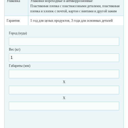
Упаковка
Упаковки мореходные и антикоррозионные
Пластиковая пленка с пластмассовыми деталями, пластиковая
пленка и хлопок с почтой, картон с винтами и другой зажим
Гарантия
1 год для целых продуктов, 3 года для основных деталей
Город (куда)
Вес (кг)
Габариты (мм)
X
X