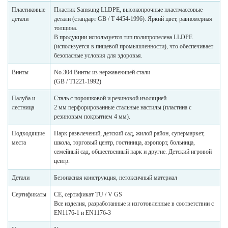
Пластиковые
Пластик Samsung LLDPE, высокопрочные пластмассовые
детали
детали (стандарт GB / T 4454-1996). Яркий цвет, равномерная
толщина.
В продукции используется тип полипропелена LLDPE
(используется в пищевой промышленности), что обеспечивает
безопасные условия для здоровья.
Винты
No.304 Винты из нержавеющей стали
(GB / T1221-1992)
Палуба и
Сталь с порошковой и резиновой изоляцией
лестница
2 мм перфорированные стальные настилы (пластина с
резиновым покрытием 4 мм).
Подходящие
Парк развлечений, детский сад, жилой район, супермаркет,
места
школа, торговый центр, гостиница, аэропорт, больница,
семейный сад, общественный парк и другие. Детский игровой
центр.
Детали
Безопасная конструкция, нетоксичный материал
Сертификаты
CE, сертификат TU / V GS
Все изделия, разработанные и изготовленные в соответствии с
EN1176-1 и EN1176-3